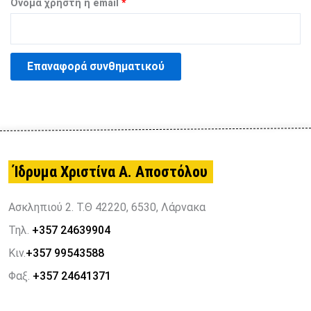
Όνομα χρήστη ή email
*
Επαναφορά συνθηματικού
Ίδρυμα Χριστίνα Α. Αποστόλου
Ασκληπιού 2. Τ.Θ 42220, 6530, Λάρνακα
Τηλ.
+357 24639904
Κιν.
+357 99543588
Φαξ.
+357 24641371