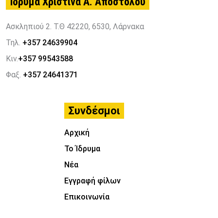
Ίδρυμα Χριστίνα Α. Αποστόλου
Ασκληπιού 2. Τ.Θ 42220, 6530, Λάρνακα
Τηλ.
+357 24639904
Κιν.
+357 99543588
Φαξ.
+357 24641371
Συνδέσμοι
Αρχική
Το Ίδρυμα
Νέα
Εγγραφή φίλων
Επικοινωνία