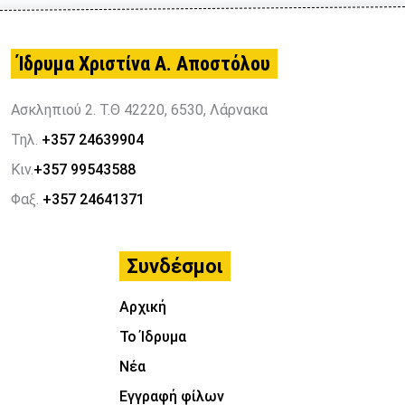
Ίδρυμα Χριστίνα Α. Αποστόλου
Ασκληπιού 2. Τ.Θ 42220, 6530, Λάρνακα
Τηλ.
+357 24639904
Κιν.
+357 99543588
Φαξ.
+357 24641371
Συνδέσμοι
Αρχική
Το Ίδρυμα
Νέα
Εγγραφή φίλων